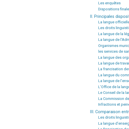
Les enquêtes
Dispositions final
II. Principales dispos
La langue officiel
Les droits lingui
La langue de la lég
La langue de l’Adm
Organismes munici
les services de san
La langue des org
La langue de travai
La francisation de
La langue du comm
La langue de l’en
L’Office de la lan
Le Conseil de la l
La Commission de 
Infractions et pein
III. Comparaison ent
Les droits linguis
La langue d’ensei