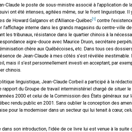
n-Claude le poste de sous-ministre associé à l’application de la 
uivi ont été intenses, agitées même, sur le front linguistique. Il 
[1]
ues de Howard Galganov et d’Alliance-Québec
contre l’existenc
er l’affichage interne dans les grands magasins du centre-ville de
t les tribunaux, résistance dans le quartier chinois à la néces
respondance aigre-douce avec Maurice Druon, secrétaire perpét
a féminisation chère aux Québécoises
,
etc. Dans tous ces dossiers
 présence de Jean-Claude à mes côtés s’est révélée inestimable. 
il, mais il s’est personnellement investi en acceptant, par exemp
er chinois.
olitique linguistique, Jean-Claude Corbeil a participé à la rédact
 rapport du Groupe de travail interministériel chargé de situer le
nnées 2000 et celui de la Commission des États généraux sur la 
uébec rendu public en 2001. Sans oublier la conception des ame
aise pour la moderniser dans un secteur qui lui tenait à cœur, ce
 dans son introduction, l’idée de ce livre lui est venue à la suite