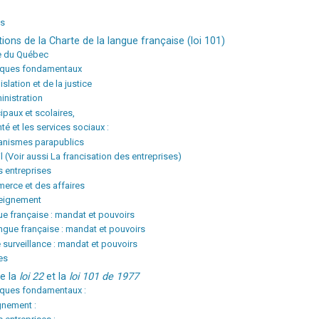
es
itions de la Charte de la langue française (loi 101)
le du Québec
stiques fondamentaux
islation et de la justice
inistration
paux et scolaires,
té et les services sociaux :
anismes parapublics
l (Voir aussi La francisation des entreprises)
s entreprises
erce et des affaires
seignement
gue française : mandat et pouvoirs
angue française : mandat et pouvoirs
surveillance : mandat et pouvoirs
es
re la
loi 22
et la
loi 101 de 1977
tiques fondamentaux :
gnement :