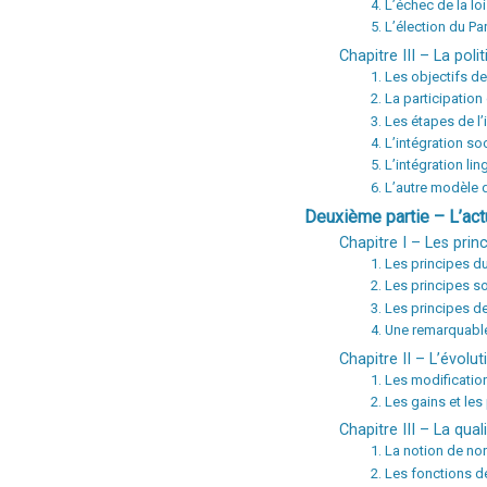
4. L’échec de la lo
5. L’élection du Pa
Chapitre III – La pol
1. Les objectifs de
2. La participatio
3. Les étapes de l’
4. L’intégration so
5. L’intégration lin
6. L’autre modèle d
Deuxième partie – L’actu
Chapitre I – Les prin
1. Les principes du
2. Les principes so
3. Les principes d
4. Une remarquable
Chapitre II – L’évolut
1. Les modificatio
2. Les gains et les
Chapitre III – La qual
1. La notion de no
2. Les fonctions d