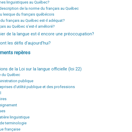
ormes linguistiques au Québec?
description de la norme du français au Québec
du lexique du français québécois
du français au Québec est-il adéquat?
çais au Québec s’est-il amélioré?
sier de la langue est-il encore une préoccupation?
nt les défis d’aujourd’hui?
uments repères
ions de la Loi sur la langue officielle (loi 22)
le du Québec
inistration publique
eprises d’utilité publique et des professions
l
ires
seignement
ses
tière linguistique
de terminologie
gue française