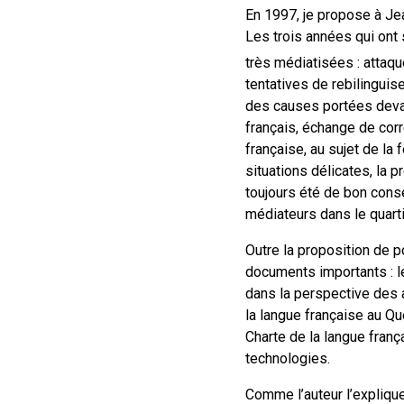
En 1997, je propose à Jea
Les trois années qui ont s
très médiatisées : attaq
tentatives de rebilinguis
des causes portées devan
français, échange de cor
française, au sujet de l
situations délicates, la
toujours été de bon conse
médiateurs dans le quarti
Outre la proposition de p
documents importants : le
dans la perspective des a
la langue française au Q
Charte de la langue franç
technologies.
Comme l’auteur l’explique