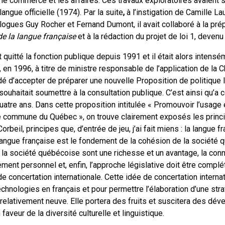
 le commerce et les affaires. Ces travaux exploratoires avaient s
langue officielle (1974). Par la suite
,
à l’instigation de Camille Lau
ogues Guy Rocher et Fernand Dumont, il avait collaboré à la prépa
de la langue française
et à la rédaction du projet de loi 1, devenu 
 quitté la fonction publique depuis 1991 et il était alors intens
 en 1996, à titre de ministre responsable de l’application de la C
ndé d’accepter de préparer une nouvelle Proposition de politique 
uhaitait soumettre à la consultation publique. C’est ainsi qu’a
uatre ans. Dans cette proposition intitulée « Promouvoir l’usage e
gue commune du Québec », on trouve clairement exposés les princ
eil, principes que, d’entrée de jeu, j’ai fait miens : la langue f
 langue française est le fondement de la cohésion de la société 
à la société québécoise sont une richesse et un avantage, la con
ment personnel et, enfin, l’approche législative doit être compl
e concertation internationale. Cette idée de concertation interna
echnologies en français et pour permettre l’élaboration d’une str
s relativement neuve. Elle portera des fruits et suscitera des d
aveur de la diversité culturelle et linguistique.