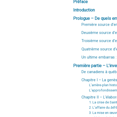
Préface
Introduction
Prologue – De quels emb
Première source d’em
Deuxième source d’em
Troisième source d’em
Quatrième source d’e
Un ultime embarras : 
Première partie – L’inve
De canadiens à québ
Chapitre I – La genès
L’arrière-plan hist
L’approfondissemen
Chapitre II – L’élabo
1. La crise de Sai
2. L’affaire du
bill
6
3. La mise en œuvre