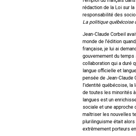
l’emploi du français dans
rédaction de la Loi sur la 
responsabilité des sociol
La politique québécoise 
Jean-Claude Corbeil avait
monde de l’édition quand,
française, je lui ai dema
gouvernement du temps so
collaboration qui a duré q
langue officielle et lan
pensée de Jean-Claude Corb
l’identité québécoise, la
de toutes les minorités 
langues est un enrichisse
sociale et une approche d
maîtriser les nouvelles t
plurilinguisme était alor
extrêmement porteurs en f