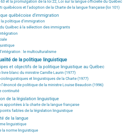
i 63 et la promulgation de la loi 22, Loi sur la langue officielle du Québec
rti québécois et l’adoption de la Charte de la langue française (loi 101)
itique québécoise d’immigration
 la politique d’immigration
n du Québec à la sélection des immigrants
intégration
ciale
guistique
’intégration : le multiculturalisme
alité de la politique linguistique
cipes et objectifs de la politique linguistique au Québec
 livre blanc du ministre Camille Laurin (1977)
ciolinguistiques et linguistiques de la Charte (1977)
e l’énoncé de politique de la ministre Louise Beaudoin (1996)
 continuité
ion de la législation linguistique
ns apportées à la charte de la langue française
 points faibles de la législation linguistique
ité de la langue
rme linguistique
e la norme linguistique