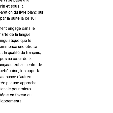
ervi de base à la
rin et sous la
ration du livre blanc sur
par la suite la loi 101.
ément engagé dans le
harte de la langue
linguistique que le
 commencé une étroite
t la qualité du français,
ipes au cœur de la
rançaise est au centre de
québécoise, les apports
naissance d’autres
étée par une approche
tionale pour mieux
atégie en faveur du
éveloppements