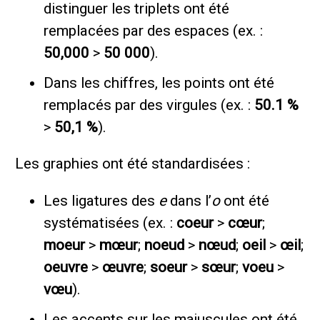
distinguer les triplets ont été
remplacées par des espaces (ex. :
50,000
>
50 000
).
Dans les chiffres, les points ont été
remplacés par des virgules (ex. :
50.1 %
>
50,1 %
).
Les graphies ont été standardisées :
Les ligatures des
e
dans l’
o
ont été
systématisées (ex. :
coeur
>
cœur
;
moeur
>
mœur
;
noeud
>
nœud
;
oeil
>
œil
;
oeuvre
>
œuvre
;
soeur
>
sœur
;
voeu
>
vœu
).
Les accents sur les majuscules ont été