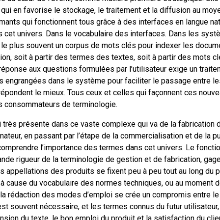
qui en favorise le stockage, le traitement et la diffusion au moy
rmants qui fonctionnent tous grâce à des interfaces en langue nat
s cet univers. Dans le vocabulaire des interfaces. Dans les sy
sent le plus souvent un corpus de mots clés pour indexer les doc
ion, soit à partir des termes des textes, soit à partir des mots c
éponse aux questions formulées par l’utilisateur exige un trait
s engrangées dans le système pour faciliter le passage entre le
répondent le mieux. Tous ceux et celles qui façonnent ces nouve
es consommateurs de terminologie.
 très présente dans ce vaste complexe qui va de la fabrication d
mateur, en passant par l’étape de la commercialisation et de la p
comprendre l’importance des termes dans cet univers. Le fonct
ande rigueur de la terminologie de gestion et de fabrication, ga
Les appellations des produits se fixent peu à peu tout au long du
t à cause du vocabulaire des normes techniques, ou au moment d
 la rédaction des modes d’emploi se crée un compromis entre le
est souvent nécessaire, et les termes connus du futur utilisateu
nsion du texte, le bon emploi du produit et la satisfaction du cli