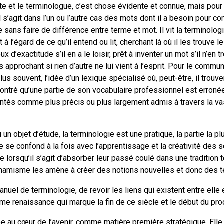
e et le terminologue, c’est chose évidente et connue, mais pour l
l s’agit dans l’un ou l’autre cas des mots dont il a besoin pour c
 sans faire de différence entre terme et mot. Il vit la terminologie 
 à l’égard de ce qu’il entend ou lit, cherchant là où il les trouve l
x d’exactitude s’il en a le loisir, prêt à inventer un mot s’il n’en 
s approchant si rien d’autre ne lui vient à l’esprit. Pour le commu
us souvent, l’idée d’un lexique spécialisé où, peut-être, il trouve
émontré qu’une partie de son vocabulaire professionnel est erronée
entés comme plus précis ou plus largement admis à travers la 
 un objet d’étude, la terminologie est une pratique, la partie la p
le se confond à la fois avec l’apprentissage et la créativité des 
 lorsqu’il s’agit d’absorber leur passé coulé dans une tradition 
dynamisme les amène à créer des notions nouvelles et donc des 
manuel de terminologie, de revoir les liens qui existent entre elle 
ème renaissance qui marque la fin de ce siècle et le début du proc
ée au cœur de l’avenir, comme matière première stratégique. Elle