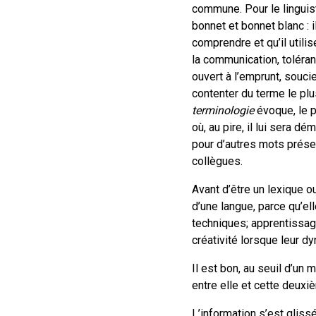
commune. Pour le linguist
bonnet et bonnet blanc : i
comprendre et qu’il utilise
la communication, tolérant
ouvert à l’emprunt, soucieu
contenter du terme le plu
terminologie
évoque, le pl
où, au pire, il lui sera d
pour d’autres mots prés
collègues.
Avant d’être un lexique ou
d’une langue, parce qu’el
techniques; apprentissage
créativité lorsque leur 
Il est bon, au seuil d’un 
entre elle et cette deuxi
L’information s’est gliss