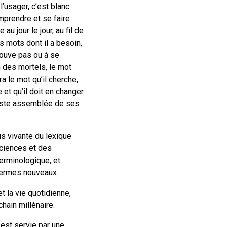
’usager, c’est blanc
omprendre et se faire
au jour le jour, au fil de
es mots dont il a besoin,
trouve pas ou à se
n des mortels, le mot
ra le mot qu’il cherche,
 et qu’il doit en changer
vaste assemblée de ses
lus vivante du lexique
sciences et des
terminologique, et
termes nouveaux.
et la vie quotidienne,
hain millénaire.
 est servie par une