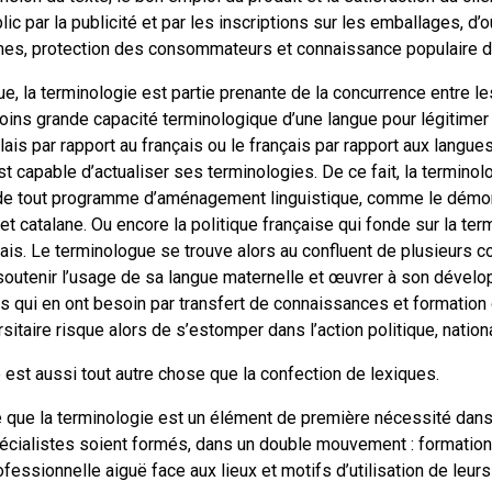
ic par la publicité et par les inscriptions sur les emballages, d’o
rmes, protection des consommateurs et connaissance populaire 
ue, la terminologie est partie prenante de la concurrence entre le
oins grande capacité terminologique d’une langue pour légitimer 
ais par rapport au français ou le français par rapport aux langues
est capable d’actualiser ses terminologies. De ce fait, la termino
e tout programme d’aménagement linguistique, comme le démo
t catalane. Ou encore la politique française qui fonde sur la ter
ais. Le terminologue se trouve alors au confluent de plusieurs cou
soutenir l’usage de sa langue maternelle et œuvrer à son dévelo
es qui en ont besoin par transfert de connaissances et formation
sitaire risque alors de s’estomper dans l’action politique, nationa
ie est aussi tout autre chose que la confection de lexiques.
e que la terminologie est un élément de première nécessité dans
spécialistes soient formés, dans un double mouvement : formation
fessionnelle aiguë face aux lieux et motifs d’utilisation de leu