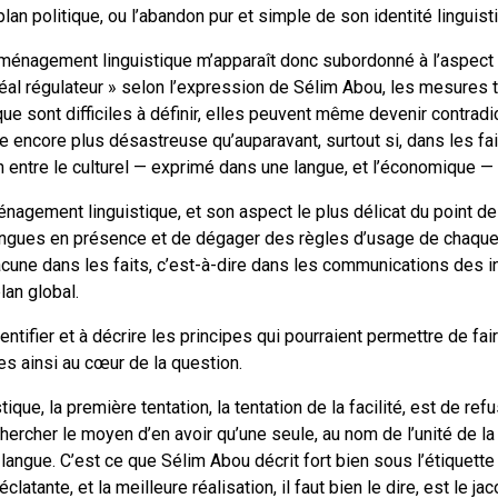
lan politique, ou l’abandon pur et simple de son identité linguist
aménagement linguistique m’apparaît donc subordonné à l’aspect p
idéal régulateur » selon l’expression de Sélim Abou, les mesures
e sont difficiles à définir, elles peuvent même devenir contradi
ue encore plus désastreuse qu’auparavant, surtout si, dans les fai
ion entre le culturel — exprimé dans une langue, et l’économique 
ménagement linguistique, et son aspect le plus délicat du point de
 langues en présence et de dégager des règles d’usage de chaqu
acune dans les faits, c’est-à-dire dans les communications des i
lan global.
ntifier et à décrire les principes qui pourraient permettre de faire
 ainsi au cœur de la question.
stique, la première tentation, la tentation de la facilité, est de re
hercher le moyen d’en avoir qu’une seule, au nom de l’unité de la 
 langue. C’est ce que Sélim Abou décrit fort bien sous l’étiquette 
clatante, et la meilleure réalisation, il faut bien le dire, est le j