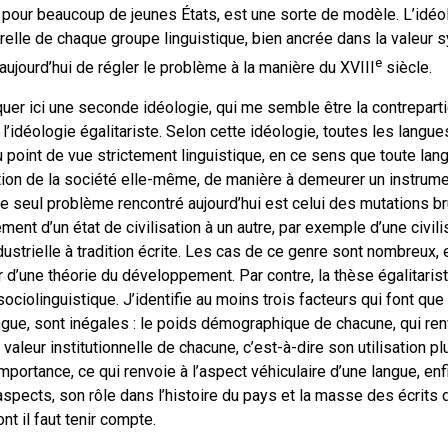
, pour beaucoup de jeunes États, est une sorte de modèle. L’idéol
turelle de chaque groupe linguistique, bien ancrée dans la valeur 
e
e aujourd’hui de régler le problème à la manière du XVIII
siècle.
uer ici une seconde idéologie, qui me semble être la contreparti
’idéologie égalitariste. Selon cette idéologie, toutes les langue
 point de vue strictement linguistique, en ce sens que toute la
tion de la société elle-même, de manière à demeurer un instrume
e seul problème rencontré aujourd’hui est celui des mutations b
ent d’un état de civilisation à un autre, par exemple d’une civilis
ndustrielle à tradition écrite. Les cas de ce genre sont nombreux,
er d’une théorie du développement. Par contre, la thèse égalitari
sociolinguistique. J’identifie au moins trois facteurs qui font que
gue, sont inégales : le poids démographique de chacune, qui re
a valeur institutionnelle de chacune, c’est-à-dire son utilisation
portance, ce qui renvoie à l’aspect véhiculaire d’une langue, enfi
spects, son rôle dans l’histoire du pays et la masse des écrits d
nt il faut tenir compte.