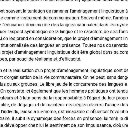
t souvent la tentation de ramener l’aménagement linguistique à
ngue comme instrument de communication. Souvent même, l’aména
 l’éducation, donc au rôle des langues nationales dans les systè
uer l’aspect symbolique de la langue et le caractère de ses fonc
 si on les prend en considération, que le projet d’aménagement li
nstitutionnalisée des langues en présence. Toutes nos observati
un projet d’aménagement linguistique doit être global dans sa co
apes, par souci de réalisme et d’efficacité.
ion et la réalisation d’un projet d’aménagement linguistique sont d
ment d’organisation de la vie communautaire. On ne peut, sans dange
dus ou aux groupes. Le libre jeu de la concurrence des langues e
 On constate ici également que les hommes politiques ont tendan
cuteurs et à leur sens de la responsabilité à l’égard de leur propr
ilité, de dégager et de maintenir des règles claires d’usage des
’individu, laissé à lui-même, est incapable d’influencer l’évolutio
traire, il subit la dynamique des forces en présence; lui tenir le
e développer chez lui le sentiment de son impuissance, d’où une