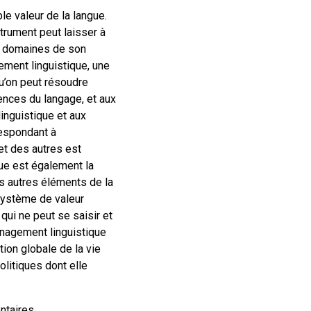
le valeur de la langue.
trument peut laisser à
les domaines de son
gement linguistique, une
qu’on peut résoudre
ences du langage, et aux
inguistique et aux
respondant à
et des autres est
gue est également la
es autres éléments de la
 système de valeur
qui ne peut se saisir et
ménagement linguistique
ation globale de la vie
olitiques dont elle
taires.