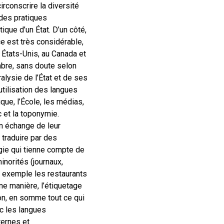
rconscrire la diversité
 des pratiques
ique d’un État. D’un côté,
ce est très considérable,
 États-Unis, au Canada et
ombre, sans doute selon
alysie de l’État et de ses
’utilisation des langues
que, l’École, les médias,
c et la toponymie.
en échange de leur
 traduire par des
gie qui tienne compte de
inorités (journaux,
r exemple les restaurants
ine manière, l’étiquetage
on, en somme tout ce qui
ec les langues
ternes et