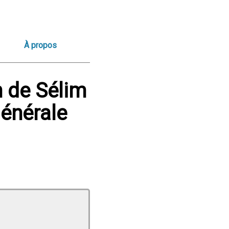
À propos
 de Sélim
générale