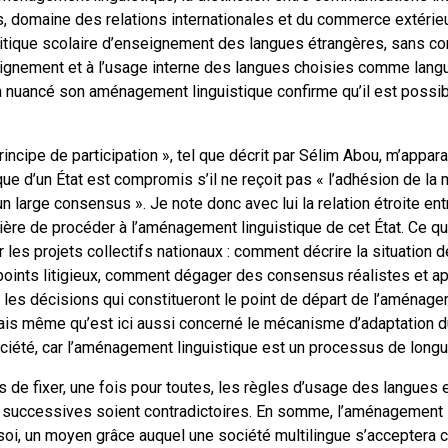
 domaine des relations internationales et du commerce extérieur
litique scolaire d’enseignement des langues étrangères, sans con
seignement et à l’usage interne des langues choisies comme lang
 nuancé son aménagement linguistique confirme qu’il est possib
incipe de participation », tel que décrit par Sélim Abou, m’apparaî
e d’un État est compromis s’il ne reçoit pas « l’adhésion de la 
 d’un large consensus ». Je note donc avec lui la relation étroite e
nière de procéder à l’aménagement linguistique de cet État. Ce qui
ir les projets collectifs nationaux : comment décrire la situation
s points litigieux, comment dégager des consensus réalistes et app
les décisions qui constitueront le point de départ de l’aménage
erais même qu’est ici aussi concerné le mécanisme d’adaptation du 
société, car l’aménagement linguistique est un processus de longu
s de fixer, une fois pour toutes, les règles d’usage des langues 
 successives soient contradictoires. En somme, l’aménagement l
 soi, un moyen grâce auquel une société multilingue s’acceptera 