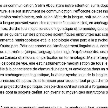
e sa communication, Sélim Abou attire notre attention sur la doub
re, elle est instrument de communication; l’efficacité de cet ins
u moins satisfaisante, soit selon l’état de la langue, soit selon 
de la langue pouvant varier d’un domaine à un autre; d’où, en aména
es, d’ordre technique, ici sociolinguistique et terminologique, 
 en se guidant sur des principes scientifiques empruntés aux sci
ent à l’anthropologie et à la sociologie d’une part, à la psychol
d’autre part. Pour cet aspect de l’aménagement linguistique, cor
ue elle-même (corpus language planning), l’expérience des uns 
u Canada et ailleurs, en particulier en terminologie. Mais la lan
de ce point de vue, elle est instrument de médiatisation de tous l
vèle à la conscience de chacun d’une part, et enveloppe dans un
où en aménagement linguistique, la valeur symbolique de la langue, 
principes éthiques; c’est la raison pour laquelle tout projet d’a
n projet d’ordre politique, c’est-à-dire qu’il est relatif à l’organis
ère dont la société définit son avenir au moyen des institutions p
Abou m’apparaissent fondamentales. J’y ajouterais deux commen