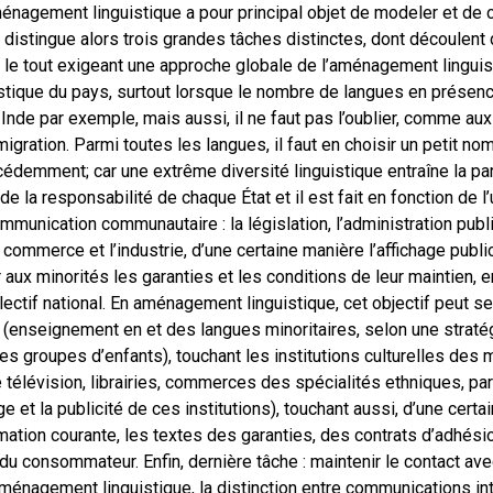
énagement linguistique a pour principal objet de modeler et de ci
e distingue alors trois grandes tâches distinctes, dont découlent
, le tout exigeant une approche globale de l’aménagement linguist
uistique du pays, surtout lorsque le nombre de langues en présen
nde par exemple, mais aussi, il ne faut pas l’oublier, comme aux
migration. Parmi toutes les langues, il faut en choisir un petit n
cédemment; car une extrême diversité linguistique entraîne la par
 de la responsabilité de chaque État et il est fait en fonction de l
unication communautaire : la législation, l’administration publi
le commerce et l’industrie, d’une certaine manière l’affichage publi
aux minorités les garanties et les conditions de leur maintien, 
llectif national. En aménagement linguistique, cet objectif peut se
 (enseignement en et des langues minoritaires, selon une straté
s groupes d’enfants), touchant les institutions culturelles des m
 télévision, librairies, commerces des spécialités ethniques, pa
age et la publicité de ces institutions), touchant aussi, d’une certa
tion courante, les textes des garanties, des contrats d’adhési
n du consommateur. Enfin, dernière tâche : maintenir le contact av
 aménagement linguistique, la distinction entre communications in