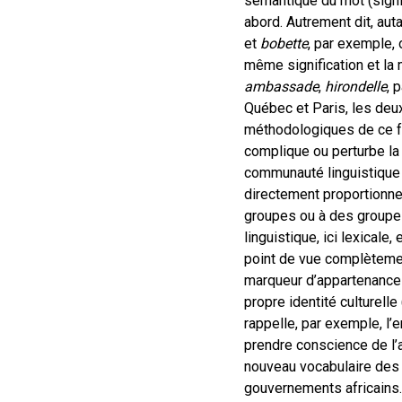
sémantique du mot (signif
abord. Autrement dit, aut
et
bobette
, par exemple,
même signification et l
ambassade
,
hirondelle
, 
Québec et Paris, les deux
méthodologiques de ce fa
complique ou perturbe la
communauté linguistique e
directement proportionne
groupes ou à des groupes
linguistique, ici lexicale
point de vue complètemen
marqueur d’appartenance 
propre identité culturelle 
rappelle, par exemple, l
prendre conscience de l’a
nouveau vocabulaire des i
gouvernements africains.