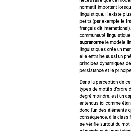
nécessaire que ce modèle 
normatif important lorsqu
linguistique, il existe p
petits (par exemple le fr
français dit internationa
communauté linguistique
supranorme
le modèle li
linguistiques crée un ma
elle entraîne aussi un p
principes dynamiques de 
persistance et le principe
Dans la perception de cet
types de motifs d’ordre d
degré moindre, est un asp
entendus ici comme étant
donc l’un des éléments qu
conséquence, à la classif
se vérifie surtout du mot 