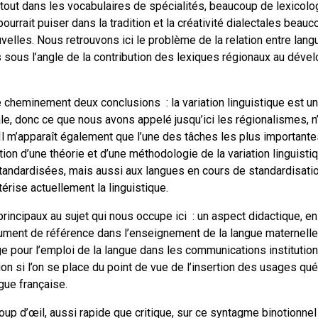
surtout dans les vocabulaires de spécialités, beaucoup de lexico
pourrait puiser dans la tradition et la créativité dialectales bea
elles. Nous retrouvons ici le problème de la relation entre lang
s sous l’angle de la contribution des lexiques régionaux au dév
ce cheminement deux conclusions : la variation linguistique est 
cale, donc ce que nous avons appelé jusqu’ici les régionalismes, n’
. Il m’apparaît également que l’une des tâches les plus importante
ation d’une théorie et d’une méthodologie de la variation linguisti
andardisées, mais aussi aux langues en cours de standardisatio
térise actuellement la linguistique.
principaux au sujet qui nous occupe ici : un aspect didactique, en
ument de référence dans l’enseignement de la langue maternelle
e pour l’emploi de la langue dans les communications institution
on si l’on se place du point de vue de l’insertion des usages q
ue française.
 coup d’œil, aussi rapide que critique, sur ce syntagme binotionne