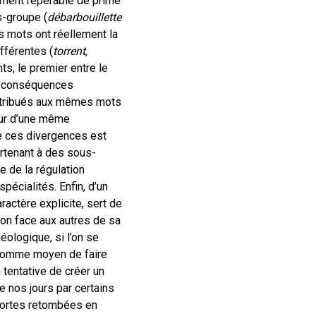
lement repérable de prime
s-groupe (
débarbouillette
les mots ont réellement la
fférentes (
torrent
,
ts, le premier entre le
les conséquences
attribués aux mêmes mots
eur d’une même
re ces divergences est
rtenant à des sous-
 de la régulation
spécialités. Enfin, d’un
actère explicite, sert de
ion face aux autres de sa
déologique, si l’on se
n comme moyen de faire
 tentative de créer un
e nos jours par certains
 fortes retombées en