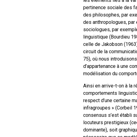
les éléments liés à la var
pertinence sociale des fa
des philosophes, par exe
des anthropologues, par
sociologues, par exemple
linguistique (Bourdieu 19
celle de Jakobson (1963),
circuit de la communicati
75), où nous introduisons
d’appartenance à une comm
modélisation du comporte
Ainsi en arrive-t-on à la
comportements linguisti
respect d’une certaine m
infragroupes » (Corbeil 
consensus s’est établi su
locuteurs prestigieux (ce
dominante), soit graphique