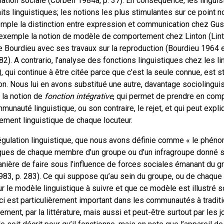
iation sociale (Corbeil 1984a, p. 37). En conséquence, les linguist
its linguistiques; les notions les plus stimulantes sur ce point n
mple la distinction entre expression et communication chez Gus
 exemple la notion de modèle de comportement chez Linton (Lin
 Bourdieu avec ses travaux sur la reproduction (Bourdieu 1964 e
82). A contrario, l’analyse des fonctions linguistiques chez les l
 qui continue à être citée parce que c’est la seule connue, est st
on. Nous lui en avons substitué une autre, davantage sociolinguis
 la notion de
fonction intégrative
, qui permet de prendre en co
unauté linguistique, ou son contraire, le rejet, et qui peut expl
ment linguistique de chaque locuteur.
 régulation linguistique, que nous avons définie comme « le phén
ques de chaque membre d’un groupe ou d’un infragroupe donné s
anière de faire sous l’influence de forces sociales émanant du 
1983, p. 283). Ce qui suppose qu’au sein du groupe, ou de chaque
r le modèle linguistique à suivre et que ce modèle est illustré s
ci est particulièrement important dans les communautés à traditi
ment, par la littérature, mais aussi et peut-être surtout par les jo