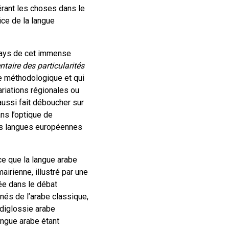
érant les choses dans le
ice de la langue
s pays de cet immense
ntaire des particularités
ue méthodologique et qui
ariations régionales ou
 aussi fait déboucher sur
ans l’optique de
des langues européennes
 ce que la langue arabe
airienne, illustré par une
rée dans le débat
gnés de l’arabe classique,
 diglossie arabe
angue arabe étant