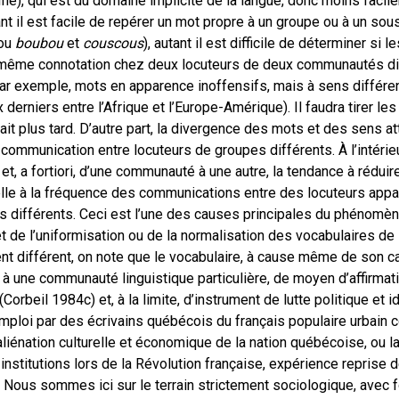
ié), qui est du domaine implicite de la langue, donc moins faci
ant il est facile de repérer un mot propre à un groupe ou à un sou
 ou
boubou
et
couscous
), autant il est difficile de déterminer si 
a même connotation chez deux locuteurs de deux communautés di
par exemple, mots en apparence inoffensifs, mais à sens différen
 derniers entre l’Afrique et l’Europe-Amérique). Il faudra tirer 
it plus tard. D’autre part, la divergence des mots et des sens 
 communication entre locuteurs de groupes différents. À l’intéri
t, a fortiori, d’une communauté à une autre, la tendance à rédui
lle à la fréquence des communications entre des locuteurs appa
 différents. Ceci est l’une des causes principales du phénomène
, et de l’uniformisation ou de la normalisation des vocabulaires de 
t différent, on note que le vocabulaire, à cause même de son car
à une communauté linguistique particulière, de moyen d’affirmat
(Corbeil 1984c) et, à la limite, d’instrument de lutte politique et i
’emploi par des écrivains québécois du français populaire urbai
liénation culturelle et économique de la nation québécoise, ou la
nstitutions lors de la Révolution française, expérience reprise d
 Nous sommes ici sur le terrain strictement sociologique, avec