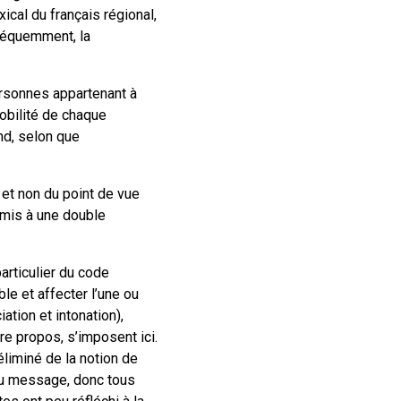
xical du français régional,
nséquemment, la
ersonnes appartenant à
mobilité de chaque
nd, selon que
 et non du point de vue
oumis à une double
articulier du code
le et affecter l’une ou
ation et intonation),
re propos, s’imposent ici.
éliminé de la notion de
du message, donc tous