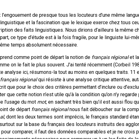
 l’engouement de presque tous les locuteurs d’une même langue
n linguistique et la fascination que le lexique exerce chez tous ce
cription des faits linguistiques. Nous dirions d’ailleurs la même 
part, ce type d’étude est à la fois fragile, pour le linguiste lui-mê
 même temps absolument nécessaire.
on prend comme point de départ la notion de
français régional
et l
me on le fait le plus souvent. J’ai tenté récemment (Corbeil 198
 analyse ici, résumons-la tout au moins en quelques traits. 11 est
français régional
qui résiste à une analyse critique attentive, aut
rit que pour le choix des critères permettant d’inclure ou d’exclur
r que cette notion n’est utile qu’à la condition qu’on n’y regarde
e l’usage du mot
mot
, en sachant très bien qu’il est aussi flou
oint de départ
français régional
nous fait déboucher sur la com
al
, dont les deux termes sont imprécis, le français standard étant
 surtout sur la base du français des locuteurs instruits des aggl
 pour comparer, il faut des données comparables et je ne crois