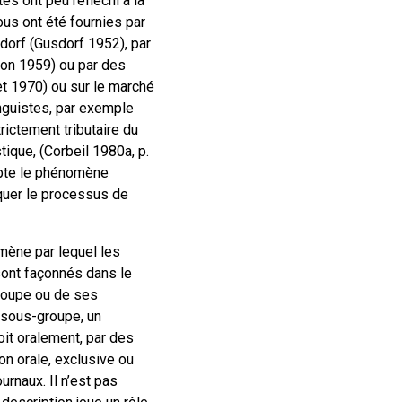
es ont peu réfléchi à la
ous ont été fournies par
dorf (Gusdorf 1952), par
ton 1959) ou par des
t 1970) ou sur le marché
inguistes, par exemple
rictement tributaire du
tique, (Corbeil 1980a, p.
mpte le phénomène
iquer le processus de
omène par lequel les
ont façonnés dans le
groupe ou de ses
 sous-groupe, un
oit oralement, par des
on orale, exclusive ou
urnaux. Il n’est pas