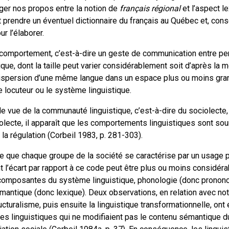
ger nos propos entre la notion de
français régional
et l’aspect le
t prendre un éventuel dictionnaire du français au Québec et, co
r l’élaborer.
 comportement, c’est-à-dire un geste de communication entre p
ue, dont la taille peut varier considérablement soit d’après la 
a dispersion d’une même langue dans un espace plus ou moins gra
e locuteur ou le système linguistique.
 de vue de la communauté linguistique, c’est-à-dire du sociolecte,
idiolecte, il apparaît que les comportements linguistiques sont s
 la régulation (Corbeil 1983, p. 281-303).
ce que chaque groupe de la société se caractérise par un usage p
 l’écart par rapport à ce code peut être plus ou moins considérab
es composantes du système linguistique, phonologie (donc prononci
antique (donc lexique). Deux observations, en relation avec not
ucturalisme, puis ensuite la linguistique transformationnelle, ont 
s linguistiques qui ne modifiaient pas le contenu sémantique 