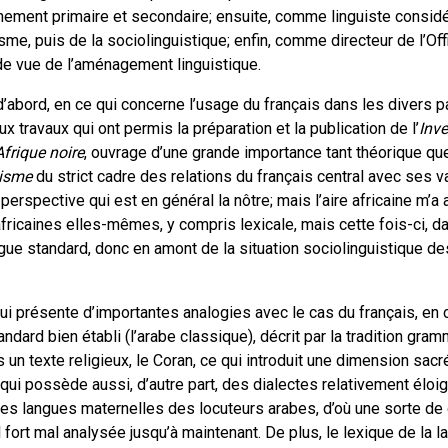
nement primaire et secondaire; ensuite, comme linguiste consid
isme, puis de la sociolinguistique; enfin, comme directeur de l’Off
 de vue de l’aménagement linguistique.
 : d’abord, en ce qui concerne l’usage du français dans les diver
ux travaux qui ont permis la préparation et la publication de l’
Inve
Afrique noire
, ouvrage d’une grande importance tant théorique q
lisme
du strict cadre des relations du français central avec ses v
 perspective qui est en général la nôtre; mais l’aire africaine m’a
africaines elles-mêmes, y compris lexicale, mais cette fois-ci, d
ngue standard, donc en amont de la situation sociolinguistique 
.
 qui présente d’importantes analogies avec le cas du français, en
dard bien établi (l’arabe classique), décrit par la tradition gramm
ans un texte religieux, le Coran, ce qui introduit une dimension sac
 qui possède aussi, d’autre part, des dialectes relativement éloi
les langues maternelles des locuteurs arabes, d’où une sorte de
 fort mal analysée jusqu’à maintenant. De plus, le lexique de la l