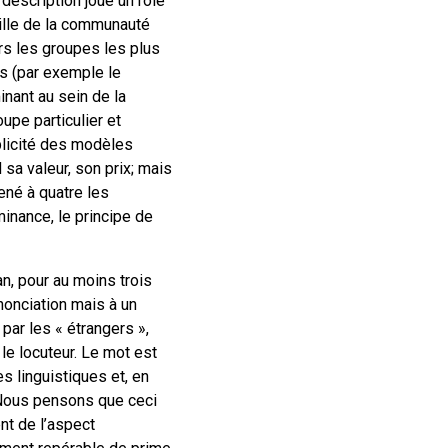
 description joue un rôle
taille de la communauté
ers les groupes les plus
ds (par exemple le
nant au sein de la
upe particulier et
plicité des modèles
sa valeur, son prix; mais
ené à quatre les
inance, le principe de
an, pour au moins trois
nonciation mais à un
par les « étrangers »,
e locuteur. Le mot est
s linguistiques et, en
. Nous pensons que ceci
ent de l’aspect