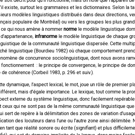
soit décrit pour qu’il fonctionne, mais on note que l’appareil de
’il existe, surtout les grammaires et les dictionnaires. Selon la 
lusieurs modèles linguistiques distribués dans deux directions, v
ançais populaire de Montréal) ou vers les groupes les plus gran
l), ce qui nous amène à nommer
norme
le modèle linguistique domi
 d’appartenance,
infranorme
le modèle linguistique de chaque gro
nguistique de la communauté linguistique dispersée. Cette multi
rché linguistique (Bourdieu 1982) où chaque comportement prend 
hénomène de concurrence sociolinguistique, dont nous avons ram
fonctionnement : le principe de convergence, le principe de dom
 de cohérence (Corbeil 1983, p. 296 et suiv.).
te dynamique, l’aspect lexical, le mot, joue un rôle de premier pl
ifférent, mais d’égale importance. Le lexique, tout comme la pro
ect externe du système linguistique, donc facilement repérable 
 ceux qui ne sont pas de la même communauté linguistique que l
i sert de repère à la délimitation des zones de variation d’usage
ication des locuteurs dans l’une ou l’autre zone ainsi délimitée
en tant que réalité sonore ou écrite (signifiant) et plus difficilem